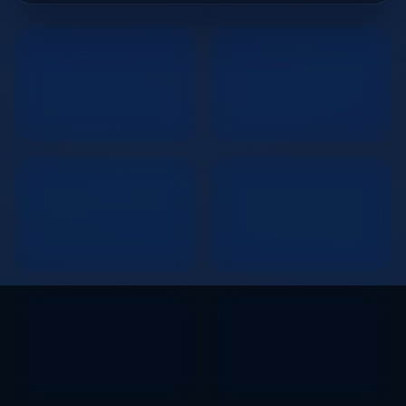
Total domains
User-added sites
1,144
0
Discovered only
Average authority
1,144
0.0/100
Average discovery
Average visitors
rating
0
23.9/100