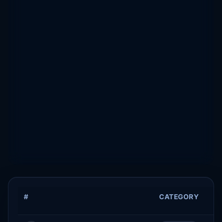
Lifestyle
6
#55
Education: Schools &
5
#53
Universities
Finance
4
#48
E-commerce
4
#49
Business: Marketing &
2
#43
SEO
#
SITE
CATEGORY