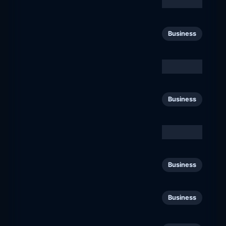
83
Business
urakkamaailma.fi
Leikkipäivä
84
Business
leikkipaiva.fi
S-ryhmä
85
Business
s-ryhma.fi
Paasitorni
86
Business
paasitorni.fi
Tivi
87
Business
tivi.fi
Suomen Kiinteistölehti
88
Business
kiinteistolehti.fi
CSC
89
Business
csc.fi