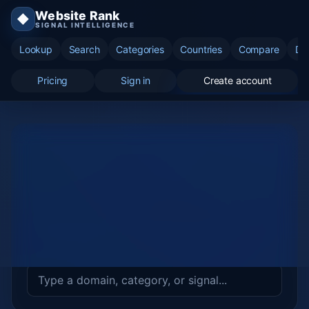
Website Rank
◆
SIGNAL INTELLIGENCE
Lookup
Search
Categories
Countries
Compare
Di
Pricing
Sign in
Create account
COUNTRY
Finland (FI)
Leaderboard, score coverage, and category
mix for this country.
FILTER DOMAINS