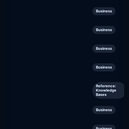
Tyrvään Sanomat
142
Business
tyrvaansanomat.fi
Apetit
143
Business
apetit.fi
Talouselämä
144
Business
talouselama.fi
Ålandsbanken
145
Business
alandsbanken.fi
ite wiki
146
Reference:
Knowledge
itewiki.fi
Bases
Jämsän Seutu
147
Business
jamsanseutu.fi
Alma Mobility
Business