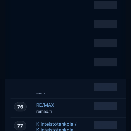
Panostaja
71
Business
panostaja.fi
OmaSp
72
Business
omasp.fi
Aamulehti
73
Business
aamulehti.fi
Finnish Comms
74
Business
Awards
finnishcommsawards.fi
Bo LKV
75
Business
bo.fi
RE/MAX
76
Business
remax.fi
Kiinteistötahkola /
77
Business
Kiinteistötahkola