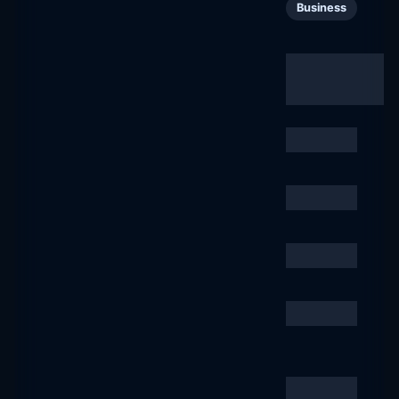
Software Finland ry
90
Business
softwarefinland.fi
mha.fi
91
Personal:
Personal Sites
mha.fi
& Homepages
ts.fi
92
Business
ts.fi
Nuortennetti
93
Business
nuortennetti.fi
Alma Real Estate
94
Business
almarealestate.fi
Mainos- ja
95
Business
digitoimistot
mainostoimistot.fi
Effie
96
Business