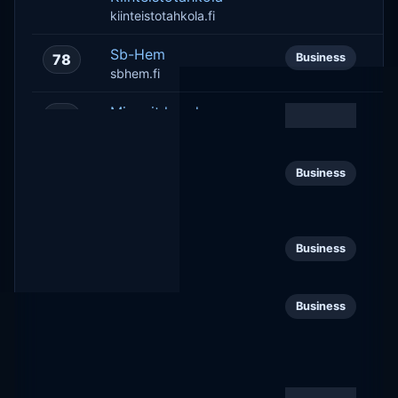
kiinteistotahkola.fi
Sb-Hem
78
Business
sbhem.fi
Mimmit koodaa
79
Business
mimmitkoodaa.fi
Medialukutaito
80
Business
Suomessa
medialukutaitosuomessa.fi
Saal Digital
81
Business
saal-digital.fi
Suomen
82
Business
Keppihevosharrastajat
ry
skhhry.fi
Urakkamaailma