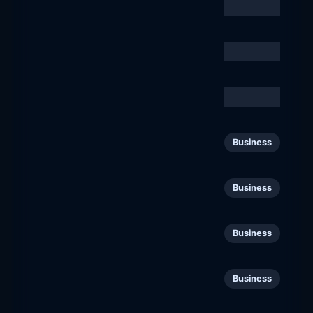
COSS.fi
19
Business
coss.fi
Kaspersky
20
Business
kaspersky.fi
ROSE Bikes
21
Business
rosebikes.fi
Sogeti Finland
22
Business
sogeti.fi
Hollister
23
Business
hollister.fi
Yle.fi
24
Business
yle.fi
Koppert Suomi
25
Business
koppert.fi