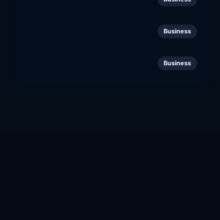
148
almamobility.fi
Koodia Suomesta
149
Business
koodiasuomesta.fi
Suur-Keuruu
150
Business
suurkeuruu.fi
Website Rank
Custom website intelligence, ranking, authority, trust,
SEO analysis, backlinks, discovery crawling, and
domain quality scoring.
Track domains, estimate traffic more conservatively,