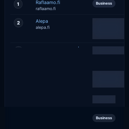
Raflaamo.fi
1
Business
raflaamo.fi
Alepa
2
Entertainment:
Anime,
alepa.fi
Comics &
Fandom
Löydä ABC-asema |
3
News & Media
ABC stations
abcasemat.fi
Etusivu - Omistajan
4
Lifestyle:
Tilipäivä
Parenting &
Family
omistajantilipaiva.fi
Qlarify
5
Business
qlarify.fi
Prisma.fi-
6
Business
verkkokauppa
prisma.fi