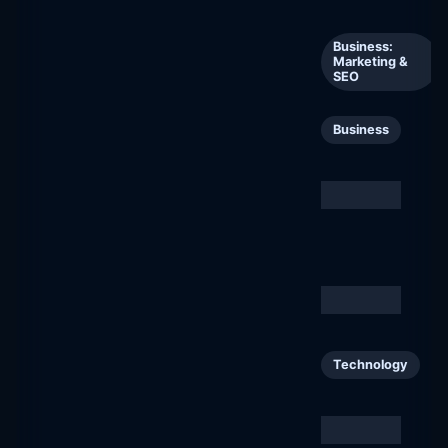
Poutapilvi
7
Business:
Marketing &
poutapilvi.fi
SEO
Elisa Viihde
8
Business
elisaviihde.fi
Rapport -
9
Business
Kampanjoita, jotka
vaikuttavat
aiherahoitettu.fi
Witted Mavericks
10
Business
mavericks.fi
S Mobiili
11
Technology
s-mobiili.fi
kulina.fi
12
Business
kulina.fi