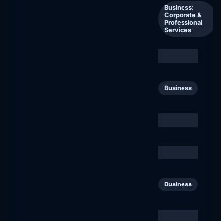
BTL Corporate
26
Business:
Corporate &
btlnet.fi
Professional
Services
Tervetuloa Nordeaan
27
Business
nordea.fi
Sweco Finland
28
Business
sweco.fi
Kavi
29
Business
kavi.fi
Åbo Akademi
30
Business
abo.fi
TENA FI
31
Business
tena.fi
LUT-yliopisto
32
Business