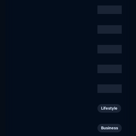
Alma Insights
135
Business
doks.fi
Iltalehti
136
Business
iltalehti.fi
Janakkalan Sanomat
137
Business
janakkalansanomat.fi
Merikarvia-lehti
138
Business
merikarvialehti.fi
Nokian Uutiset
139
Business
nokianuutiset.fi
General Mills
140
Lifestyle
generalmills.fi
Sydän-Satakunta
141
Business
sydansatakunta.fi